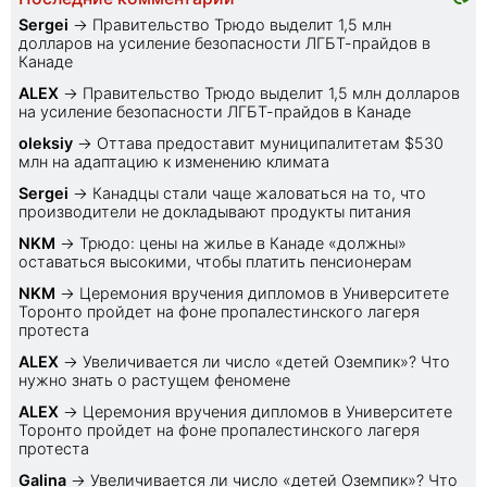
Sеrgei
→
Правительство Трюдо выделит 1,5 млн
долларов на усиление безопасности ЛГБТ-прайдов в
Канаде
ALEX
→
Правительство Трюдо выделит 1,5 млн долларов
на усиление безопасности ЛГБТ-прайдов в Канаде
oleksiy
→
Оттава предоставит муниципалитетам $530
млн на адаптацию к изменению климата
Sеrgei
→
Канадцы стали чаще жаловаться на то, что
производители не докладывают продукты питания
NKM
→
Трюдо: цены на жилье в Канаде «должны»
оставаться высокими, чтобы платить пенсионерам
NKM
→
Церемония вручения дипломов в Университете
Торонто пройдет на фоне пропалестинского лагеря
протеста
ALEX
→
Увеличивается ли число «детей Оземпик»? Что
нужно знать о растущем феномене
ALEX
→
Церемония вручения дипломов в Университете
Торонто пройдет на фоне пропалестинского лагеря
протеста
Galina
→
Увеличивается ли число «детей Оземпик»? Что