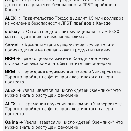
долларов на усиление безопасности ЛГБТ-прайдов в
Канаде
ALEX
→
Правительство Трюдо выделит 1,5 млн долларов
на усиление безопасности ЛГБТ-прайдов в Канаде
oleksiy
→
Оттава предоставит муниципалитетам $530
млн на адаптацию к изменению климата
Sеrgei
→
Канадцы стали чаще жаловаться на то, что
производители не докладывают продукты питания
NKM
→
Трюдо: цены на жилье в Канаде «должны»
оставаться высокими, чтобы платить пенсионерам
NKM
→
Церемония вручения дипломов в Университете
Торонто пройдет на фоне пропалестинского лагеря
протеста
ALEX
→
Увеличивается ли число «детей Оземпик»? Что
нужно знать о растущем феномене
ALEX
→
Церемония вручения дипломов в Университете
Торонто пройдет на фоне пропалестинского лагеря
протеста
Galina
→
Увеличивается ли число «детей Оземпик»? Что
нужно знать о растущем феномене