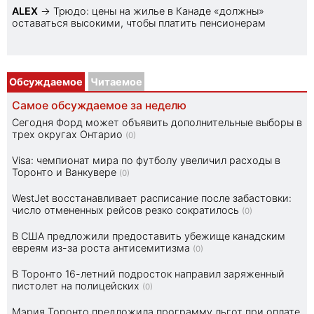
ALEX
→
Трюдо: цены на жилье в Канаде «должны»
оставаться высокими, чтобы платить пенсионерам
Обсуждаемое
Читаемое
Самое обсуждаемое за неделю
Сегодня Форд может объявить дополнительные выборы в
трех округах Онтарио
(0)
Visa: чемпионат мира по футболу увеличил расходы в
Торонто и Ванкувере
(0)
WestJet восстанавливает расписание после забастовки:
число отмененных рейсов резко сократилось
(0)
В США предложили предоставить убежище канадским
евреям из-за роста антисемитизма
(0)
В Торонто 16-летний подросток направил заряженный
пистолет на полицейских
(0)
Мэрия Торонто предложила программу льгот при оплате