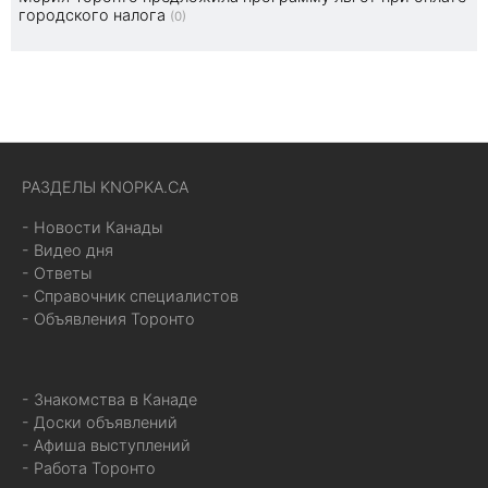
городского налога
(0)
РАЗДЕЛЫ KNOPKA.CA
- Новости Канады
- Видео дня
- Ответы
- Справочник специалистов
- Объявления Торонто
- Знакомства в Канаде
- Доски объявлений
- Афиша выступлений
- Работа Торонто