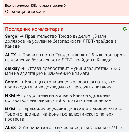
Всего голосов: 108, комментариев 0
Страница опроса »
Последние комментарии
Sеrgei
→
Правительство Трюдо выделит 1,5 млн
долларов на усиление безопасности ЛГБТ-прайдов в
Канаде
ALEX
→
Правительство Трюдо выделит 1,5 млн долларов
на усиление безопасности ЛГБТ-прайдов в Канаде
oleksiy
→
Оттава предоставит муниципалитетам $530
млн на адаптацию к изменению климата
Sеrgei
→
Канадцы стали чаще жаловаться на то, что
производители не докладывают продукты питания
NKM
→
Трюдо: цены на жилье в Канаде «должны»
оставаться высокими, чтобы платить пенсионерам
NKM
→
Церемония вручения дипломов в Университете
Торонто пройдет на фоне пропалестинского лагеря
протеста
ALEX
→
Увеличивается ли число «детей Оземпик»? Что