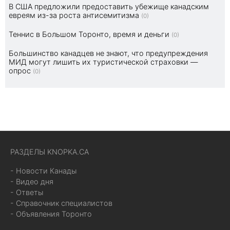
В США предложили предоставить убежище канадским
евреям из-за роста антисемитизма
(0)
Теннис в Большом Торонто, время и деньги
(0)
Большинство канадцев не знают, что предупреждения
МИД могут лишить их туристической страховки —
опрос
(0)
РАЗДЕЛЫ KNOPKA.CA
- Новости Канады
- Видео дня
- Ответы
- Справочник специалистов
- Объявления Торонто