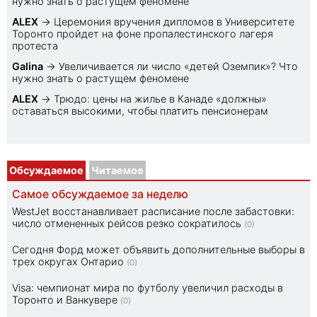
нужно знать о растущем феномене
ALEX
→
Церемония вручения дипломов в Университете
Торонто пройдет на фоне пропалестинского лагеря
протеста
Galina
→
Увеличивается ли число «детей Оземпик»? Что
нужно знать о растущем феномене
ALEX
→
Трюдо: цены на жилье в Канаде «должны»
оставаться высокими, чтобы платить пенсионерам
Обсуждаемое
Читаемое
Самое обсуждаемое за неделю
WestJet восстанавливает расписание после забастовки:
число отмененных рейсов резко сократилось
(0)
Сегодня Форд может объявить дополнительные выборы в
трех округах Онтарио
(0)
Visa: чемпионат мира по футболу увеличил расходы в
Торонто и Ванкувере
(0)