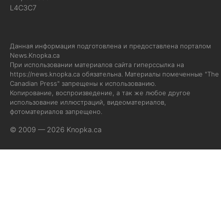
L4C3C7
Данная информация подготовлена и предоставлена порталом
News.Knopka.ca
При использовании материалов сайта гиперссылка на
https://news.knopka.ca
обязательна. Материалы помеченные "The
Canadian Press" запрещены к использованию.
Копирование, воспроизведение, а так же любое другое
использование иллюстраций, видеоматериалов,
фотоматериалов запрещено.
© 2009 — 2026 Knopka.ca