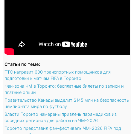
Статьи по теме:
TTC направит 600 транспортных помощников для
подготовки к матчам FIFA в Торонто
Фан-зона ЧМ в Торонто: бесплатные билеты по записи и
платные опции
Правительство Канады выделит $145 млн на безопасность
чемпионата мира по футболу
Власти Торонто намерены привлечь парамедиков из
соседних регионов для работы на ЧМ-2026
Торонто представил фан-фестиваль ЧМ-2026 FIFA под