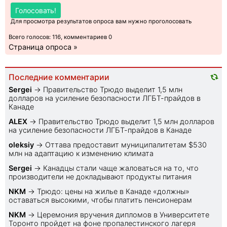
Голосовать!
Для просмотра результатов опроса вам нужно проголосовать
Всего голосов: 116, комментариев 0
Страница опроса »
Последние комментарии
Sеrgei
→
Правительство Трюдо выделит 1,5 млн
долларов на усиление безопасности ЛГБТ-прайдов в
Канаде
ALEX
→
Правительство Трюдо выделит 1,5 млн долларов
на усиление безопасности ЛГБТ-прайдов в Канаде
oleksiy
→
Оттава предоставит муниципалитетам $530
млн на адаптацию к изменению климата
Sеrgei
→
Канадцы стали чаще жаловаться на то, что
производители не докладывают продукты питания
NKM
→
Трюдо: цены на жилье в Канаде «должны»
оставаться высокими, чтобы платить пенсионерам
NKM
→
Церемония вручения дипломов в Университете
Торонто пройдет на фоне пропалестинского лагеря