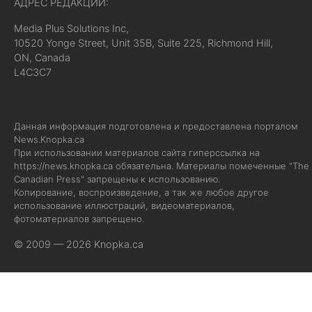
АДРЕС РЕДАКЦИИ:
Media Plus Solutions Inc,
10520 Yonge Street, Unit 35B, Suite 225, Richmond Hill,
ON, Canada
L4C3C7
Данная информация подготовлена и предоставлена порталом
News.Knopka.ca
При использовании материалов сайта гиперссылка на
https://news.knopka.ca
обязательна. Материалы помеченные "The
Canadian Press" запрещены к использованию.
Копирование, воспроизведение, а так же любое другое
использование иллюстраций, видеоматериалов,
фотоматериалов запрещено.
© 2009 — 2026 Knopka.ca