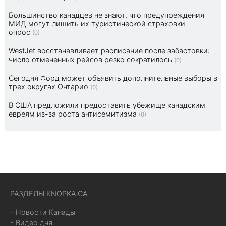
Большинство канадцев не знают, что предупреждения
МИД могут лишить их туристической страховки —
опрос
(0)
WestJet восстанавливает расписание после забастовки:
число отмененных рейсов резко сократилось
(0)
Сегодня Форд может объявить дополнительные выборы в
трех округах Онтарио
(0)
В США предложили предоставить убежище канадским
евреям из-за роста антисемитизма
(0)
РАЗДЕЛЫ KNOPKA.CA
- Новости Канады
- Видео дня