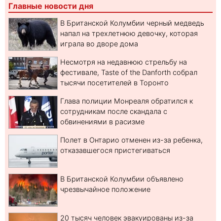
Главные новости дня
В Британской Колумбии черный медведь
напал на трехлетнюю девочку, которая
играла во дворе дома
Несмотря на недавнюю стрельбу на
фестивале, Taste of the Danforth собрал
тысячи посетителей в Торонто
Глава полиции Монреаля обратился к
сотрудникам после скандала с
обвинениями в расизме
Полет в Онтарио отменен из-за ребенка,
отказавшегося пристегиваться
В Британской Колумбии объявлено
чрезвычайное положение
20 тысяч человек эвакуированы из-за