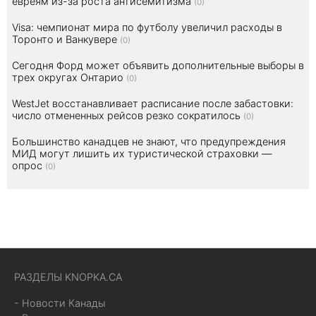
евреям из-за роста антисемитизма
(0)
Visa: чемпионат мира по футболу увеличил расходы в
Торонто и Ванкувере
(0)
Сегодня Форд может объявить дополнительные выборы в
трех округах Онтарио
(0)
WestJet восстанавливает расписание после забастовки:
число отмененных рейсов резко сократилось
(0)
Большинство канадцев не знают, что предупреждения
МИД могут лишить их туристической страховки —
опрос
(0)
РАЗДЕЛЫ KNOPKA.CA
- Новости Канады