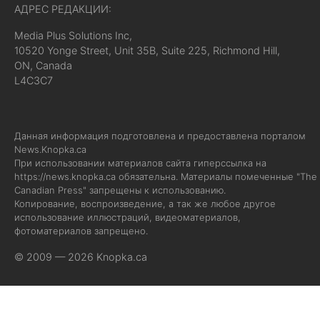
АДРЕС РЕДАКЦИИ:
Media Plus Solutions Inc,
10520 Yonge Street, Unit 35B, Suite 225, Richmond Hill,
ON, Canada
L4C3C7
Данная информация подготовлена и предоставлена порталом
News.Knopka.ca
При использовании материалов сайта гиперссылка на
https://news.knopka.ca
обязательна. Материалы помеченные "The
Canadian Press" запрещены к использованию.
Копирование, воспроизведение, а так же любое другое
использование иллюстраций, видеоматериалов,
фотоматериалов запрещено.
© 2009 — 2026 Knopka.ca