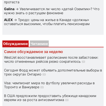
протеста
Galina
→
Увеличивается ли число «детей Оземпик»? Что
нужно знать о растущем феномене
ALEX
→
Трюдо: цены на жилье в Канаде «должны»
оставаться высокими, чтобы платить пенсионерам
Обсуждаемое
Читаемое
Самое обсуждаемое за неделю
WestJet восстанавливает расписание после забастовки:
число отмененных рейсов резко сократилось
(0)
Сегодня Форд может объявить дополнительные выборы в
трех округах Онтарио
(0)
Visa: чемпионат мира по футболу увеличил расходы в
Торонто и Ванкувере
(0)
В США предложили предоставить убежище канадским
евреям из-за роста антисемитизма
(0)