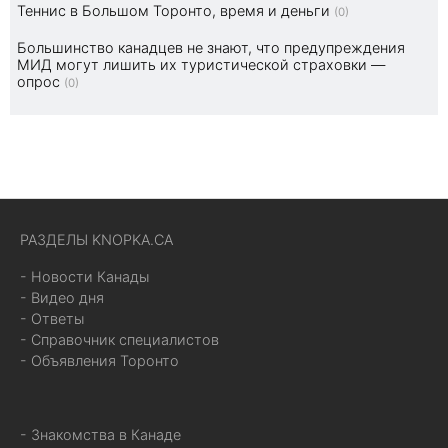
Теннис в Большом Торонто, время и деньги
(0)
Большинство канадцев не знают, что предупреждения
МИД могут лишить их туристической страховки —
опрос
(0)
РАЗДЕЛЫ KNOPKA.CA
- Новости Канады
- Видео дня
- Ответы
- Справочник специалистов
- Объявления Торонто
- Знакомства в Канаде