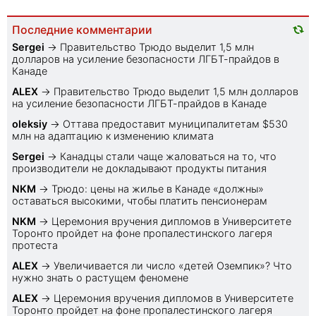
Последние комментарии
Sеrgei
→
Правительство Трюдо выделит 1,5 млн
долларов на усиление безопасности ЛГБТ-прайдов в
Канаде
ALEX
→
Правительство Трюдо выделит 1,5 млн долларов
на усиление безопасности ЛГБТ-прайдов в Канаде
oleksiy
→
Оттава предоставит муниципалитетам $530
млн на адаптацию к изменению климата
Sеrgei
→
Канадцы стали чаще жаловаться на то, что
производители не докладывают продукты питания
NKM
→
Трюдо: цены на жилье в Канаде «должны»
оставаться высокими, чтобы платить пенсионерам
NKM
→
Церемония вручения дипломов в Университете
Торонто пройдет на фоне пропалестинского лагеря
протеста
ALEX
→
Увеличивается ли число «детей Оземпик»? Что
нужно знать о растущем феномене
ALEX
→
Церемония вручения дипломов в Университете
Торонто пройдет на фоне пропалестинского лагеря