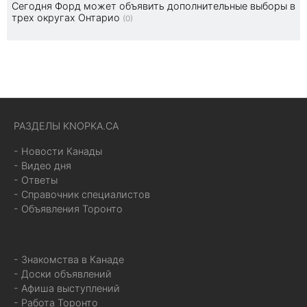
Сегодня Форд может объявить дополнительные выборы в
трех округах Онтарио
(0)
РАЗДЕЛЫ KNOPKA.CA
- Новости Канады
- Видео дня
- Ответы
- Справочник специалистов
- Объявления Торонто
- Знакомства в Канаде
- Доски объявлений
- Афиша выступлений
- Работа Торонто