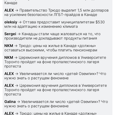
Канаде
ALEX
→
Правительство Трюдо выделит 1,5 млн долларов
на усиление безопасности ЛГБТ-прайдов в Канаде
oleksiy
→
Оттава предоставит муниципалитетам $530
млн на адаптацию к изменению климата
Sеrgei
→
Канадцы стали чаще жаловаться на то, что
производители не докладывают продукты питания
NKM
→
Трюдо: цены на жилье в Канаде «должны»
оставаться высокими, чтобы платить пенсионерам
NKM
→
Церемония вручения дипломов в Университете
Торонто пройдет на фоне пропалестинского лагеря
протеста
ALEX
→
Увеличивается ли число «детей Оземпик»? Что
нужно знать о растущем феномене
ALEX
→
Церемония вручения дипломов в Университете
Торонто пройдет на фоне пропалестинского лагеря
протеста
Galina
→
Увеличивается ли число «детей Оземпик»? Что
нужно знать о растущем феномене
ALEX
→
Трюдо: цены на жилье в Канаде «должны»