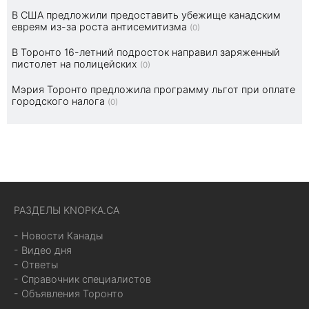
В США предложили предоставить убежище канадским
евреям из-за роста антисемитизма
(0)
В Торонто 16-летний подросток направил заряженный
пистолет на полицейских
(0)
Мэрия Торонто предложила программу льгот при оплате
городского налога
(0)
РАЗДЕЛЫ KNOPKA.CA
- Новости Канады
- Видео дня
- Ответы
- Справочник специалистов
- Объявления Торонто