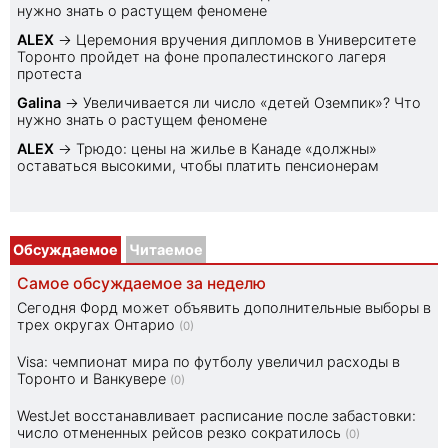
нужно знать о растущем феномене
ALEX
→
Церемония вручения дипломов в Университете
Торонто пройдет на фоне пропалестинского лагеря
протеста
Galina
→
Увеличивается ли число «детей Оземпик»? Что
нужно знать о растущем феномене
ALEX
→
Трюдо: цены на жилье в Канаде «должны»
оставаться высокими, чтобы платить пенсионерам
Обсуждаемое
Читаемое
Самое обсуждаемое за неделю
Сегодня Форд может объявить дополнительные выборы в
трех округах Онтарио
(0)
Visa: чемпионат мира по футболу увеличил расходы в
Торонто и Ванкувере
(0)
WestJet восстанавливает расписание после забастовки:
число отмененных рейсов резко сократилось
(0)