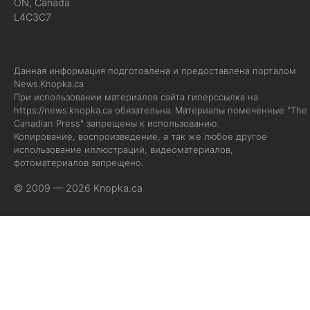
ON, Canada
L4C3C7
Данная информация подготовлена и предоставлена порталом
News.Knopka.ca
При использовании материалов сайта гиперссылка на
https://news.knopka.ca
обязательна. Материалы помеченные "The
Canadian Press" запрещены к использованию.
Копирование, воспроизведение, а так же любое другое
использование иллюстраций, видеоматериалов,
фотоматериалов запрещено.
© 2009 — 2026 Knopka.ca