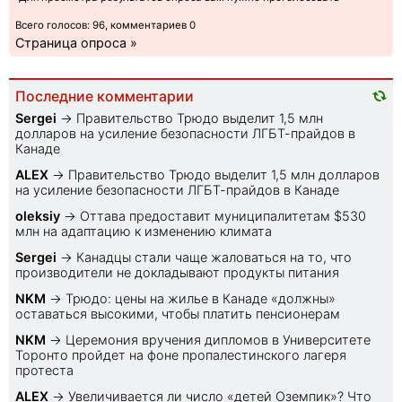
Всего голосов: 96, комментариев 0
Страница опроса »
Последние комментарии
Sеrgei
→
Правительство Трюдо выделит 1,5 млн
долларов на усиление безопасности ЛГБТ-прайдов в
Канаде
ALEX
→
Правительство Трюдо выделит 1,5 млн долларов
на усиление безопасности ЛГБТ-прайдов в Канаде
oleksiy
→
Оттава предоставит муниципалитетам $530
млн на адаптацию к изменению климата
Sеrgei
→
Канадцы стали чаще жаловаться на то, что
производители не докладывают продукты питания
NKM
→
Трюдо: цены на жилье в Канаде «должны»
оставаться высокими, чтобы платить пенсионерам
NKM
→
Церемония вручения дипломов в Университете
Торонто пройдет на фоне пропалестинского лагеря
протеста
ALEX
→
Увеличивается ли число «детей Оземпик»? Что