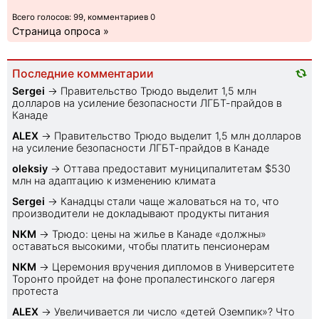
Всего голосов: 99, комментариев 0
Страница опроса »
Последние комментарии
Sеrgei
→
Правительство Трюдо выделит 1,5 млн
долларов на усиление безопасности ЛГБТ-прайдов в
Канаде
ALEX
→
Правительство Трюдо выделит 1,5 млн долларов
на усиление безопасности ЛГБТ-прайдов в Канаде
oleksiy
→
Оттава предоставит муниципалитетам $530
млн на адаптацию к изменению климата
Sеrgei
→
Канадцы стали чаще жаловаться на то, что
производители не докладывают продукты питания
NKM
→
Трюдо: цены на жилье в Канаде «должны»
оставаться высокими, чтобы платить пенсионерам
NKM
→
Церемония вручения дипломов в Университете
Торонто пройдет на фоне пропалестинского лагеря
протеста
ALEX
→
Увеличивается ли число «детей Оземпик»? Что