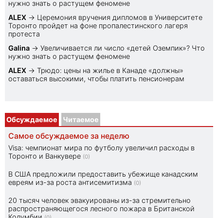
нужно знать о растущем феномене
ALEX
→
Церемония вручения дипломов в Университете
Торонто пройдет на фоне пропалестинского лагеря
протеста
Galina
→
Увеличивается ли число «детей Оземпик»? Что
нужно знать о растущем феномене
ALEX
→
Трюдо: цены на жилье в Канаде «должны»
оставаться высокими, чтобы платить пенсионерам
Обсуждаемое
Читаемое
Самое обсуждаемое за неделю
Visa: чемпионат мира по футболу увеличил расходы в
Торонто и Ванкувере
(0)
В США предложили предоставить убежище канадским
евреям из-за роста антисемитизма
(0)
20 тысяч человек эвакуированы из-за стремительно
распространяющегося лесного пожара в Британской
Колумбии
(0)