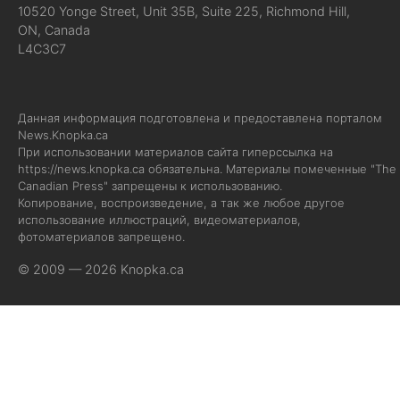
10520 Yonge Street, Unit 35B, Suite 225, Richmond Hill,
ON, Canada
L4C3C7
Данная информация подготовлена и предоставлена порталом
News.Knopka.ca
При использовании материалов сайта гиперссылка на
https://news.knopka.ca
обязательна. Материалы помеченные "The
Canadian Press" запрещены к использованию.
Копирование, воспроизведение, а так же любое другое
использование иллюстраций, видеоматериалов,
фотоматериалов запрещено.
© 2009 — 2026 Knopka.ca