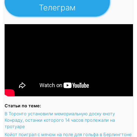
Телеграм
Статьи по теме:
В Торонто установили мемориальную доску еноту
Конраду, останки которого 14 часов пролежали на
тротуаре
Койот поиграл с мячом на поле для гольфа в Берлингтоне