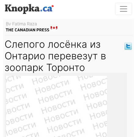
By Fatima Raza
Слепого лосёнка из
Онтарио перевезут в
зоопарк Торонто