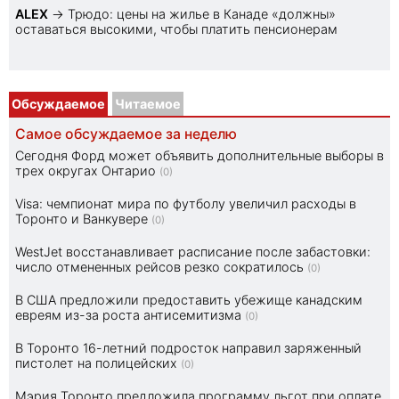
ALEX
→
Трюдо: цены на жилье в Канаде «должны»
оставаться высокими, чтобы платить пенсионерам
Обсуждаемое
Читаемое
Самое обсуждаемое за неделю
Сегодня Форд может объявить дополнительные выборы в
трех округах Онтарио
(0)
Visa: чемпионат мира по футболу увеличил расходы в
Торонто и Ванкувере
(0)
WestJet восстанавливает расписание после забастовки:
число отмененных рейсов резко сократилось
(0)
В США предложили предоставить убежище канадским
евреям из-за роста антисемитизма
(0)
В Торонто 16-летний подросток направил заряженный
пистолет на полицейских
(0)
Мэрия Торонто предложила программу льгот при оплате