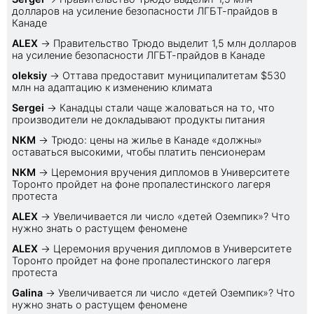
долларов на усиление безопасности ЛГБТ-прайдов в
Канаде
ALEX
→
Правительство Трюдо выделит 1,5 млн долларов
на усиление безопасности ЛГБТ-прайдов в Канаде
oleksiy
→
Оттава предоставит муниципалитетам $530
млн на адаптацию к изменению климата
Sеrgei
→
Канадцы стали чаще жаловаться на то, что
производители не докладывают продукты питания
NKM
→
Трюдо: цены на жилье в Канаде «должны»
оставаться высокими, чтобы платить пенсионерам
NKM
→
Церемония вручения дипломов в Университете
Торонто пройдет на фоне пропалестинского лагеря
протеста
ALEX
→
Увеличивается ли число «детей Оземпик»? Что
нужно знать о растущем феномене
ALEX
→
Церемония вручения дипломов в Университете
Торонто пройдет на фоне пропалестинского лагеря
протеста
Galina
→
Увеличивается ли число «детей Оземпик»? Что
нужно знать о растущем феномене