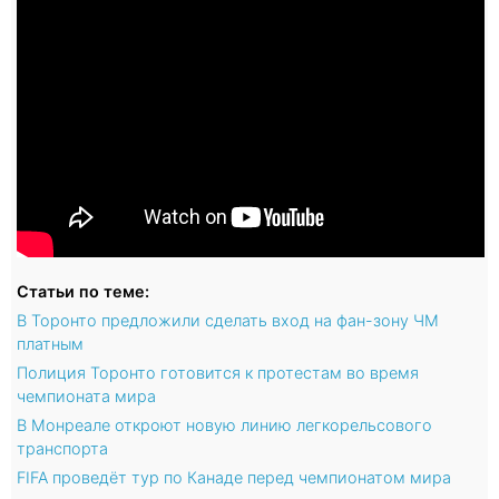
Статьи по теме:
В Торонто предложили сделать вход на фан-зону ЧМ
платным
Полиция Торонто готовится к протестам во время
чемпионата мира
В Монреале откроют новую линию легкорельсового
транспорта
FIFA проведёт тур по Канаде перед чемпионатом мира