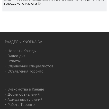
городского налога
(0)
РАЗДЕЛЫ KNOPKA.CA
- Новости Канады
- Видео дня
- Ответы
- Справочник специалистов
- Объявления Торонто
- Знакомства в Канаде
- Доски объявлений
- Афиша выступлений
- Работа Торонто