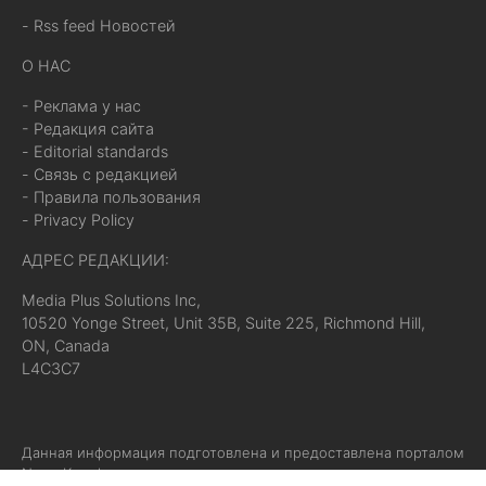
- Rss feed Новостей
О НАС
- Реклама у нас
- Редакция сайта
- Editorial standards
- Связь с редакцией
- Правила пользования
- Privacy Policy
АДРЕС РЕДАКЦИИ:
Media Plus Solutions Inc,
10520 Yonge Street, Unit 35B, Suite 225, Richmond Hill,
ON, Canada
L4C3C7
Данная информация подготовлена и предоставлена порталом
News.Knopka.ca