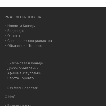
РАЗДЕЛЫ KNOPKA.CA
- Новости Канады
- Видео дня
- Ответы
- Справочник специалистов
- Объявления Торонто
- Знакомства в Канаде
- Доски объявлений
- Афиша выступлений
- Работа Торонто
- Rss feed Новостей
О НАС
- Реклама у нас