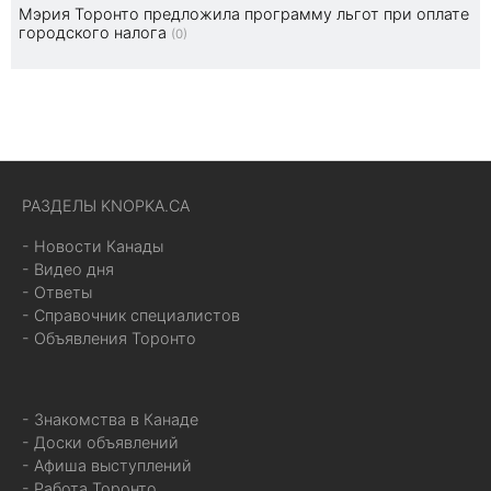
Мэрия Торонто предложила программу льгот при оплате
городского налога
(0)
РАЗДЕЛЫ KNOPKA.CA
- Новости Канады
- Видео дня
- Ответы
- Справочник специалистов
- Объявления Торонто
- Знакомства в Канаде
- Доски объявлений
- Афиша выступлений
- Работа Торонто