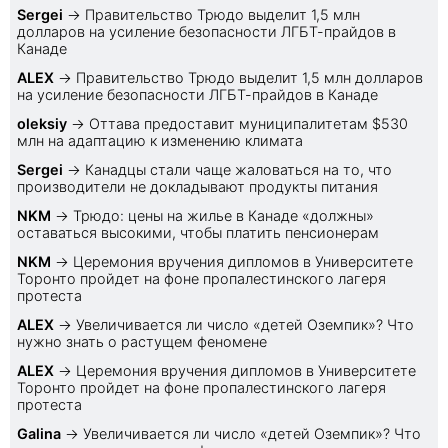
Sеrgei
→
Правительство Трюдо выделит 1,5 млн
долларов на усиление безопасности ЛГБТ-прайдов в
Канаде
ALEX
→
Правительство Трюдо выделит 1,5 млн долларов
на усиление безопасности ЛГБТ-прайдов в Канаде
oleksiy
→
Оттава предоставит муниципалитетам $530
млн на адаптацию к изменению климата
Sеrgei
→
Канадцы стали чаще жаловаться на то, что
производители не докладывают продукты питания
NKM
→
Трюдо: цены на жилье в Канаде «должны»
оставаться высокими, чтобы платить пенсионерам
NKM
→
Церемония вручения дипломов в Университете
Торонто пройдет на фоне пропалестинского лагеря
протеста
ALEX
→
Увеличивается ли число «детей Оземпик»? Что
нужно знать о растущем феномене
ALEX
→
Церемония вручения дипломов в Университете
Торонто пройдет на фоне пропалестинского лагеря
протеста
Galina
→
Увеличивается ли число «детей Оземпик»? Что