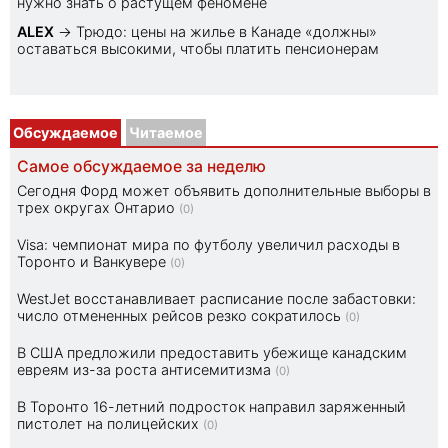
нужно знать о растущем феномене
ALEX
→
Трюдо: цены на жилье в Канаде «должны»
оставаться высокими, чтобы платить пенсионерам
Обсуждаемое
Читаемое
Самое обсуждаемое за неделю
Сегодня Форд может объявить дополнительные выборы в
трех округах Онтарио
(0)
Visa: чемпионат мира по футболу увеличил расходы в
Торонто и Ванкувере
(0)
WestJet восстанавливает расписание после забастовки:
число отмененных рейсов резко сократилось
(0)
В США предложили предоставить убежище канадским
евреям из-за роста антисемитизма
(0)
В Торонто 16-летний подросток направил заряженный
пистолет на полицейских
(0)