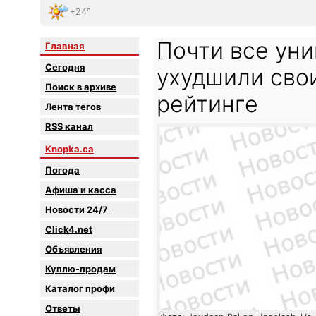
+24°
Почти все ун
Главная
Сегодня
ухудшили сво
Поиск в архиве
рейтинге
Лента тегов
RSS канал
Knopka.ca
Погода
Афиша и касса
Новости 24/7
Click4.net
Объявления
Куплю-продам
Каталог профи
Oтветы