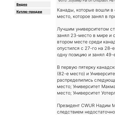
Фото: Joydeep Pal on Unsplash. Н
Видео
Канады, которые вошли в 
Куплю-продам
место, которое занял в п
Лучшим университетом ст
занял 23-место в мире и о
втором месте среди канад
опустился с 27-го на 28-
одну позицию и занял 49-
В первую пятерку канадск
(82-е место) и Университ
распределились следующи
место; Университет Макм
место; Университет Уотер
Президент CWUR Надим Ма
следствием недостаточно