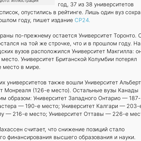
а фото: иллюстрация
год, 37 из 38 университетов
список, опустились в рейтинге. Лишь один вуз сохр
рошлом году, пишет издание
CP24.
раны по-прежнему остается Университет Торонто. 
стался на той же строчке, что и в прошлом году. На
ских вузов расположился Университет Макгилла: о
е место. Университет Британской Колумбии потерял
е место в мире.
их университетов также вошли Университет Альбер
ет Монреаля (126-е место). Остальные вузы Канады
м образом: Университет Западного Онтарио — 187-
астера — 190-е место; Университет Калгари — 203-
лу — 216-е место; Университет Оттавы — 226-е мес
хассен считает, что снижение позиций стало
го финансирования высшего образования и науки.