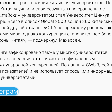
азывает рост позиций китайских университетов. По
Китая улучшили свои результаты по сравнению с
итайским университетом стал Университет Цинхуа,
ре. Всего в список Global 2000 вошли 360 китайски
любой другой страны. «США по-прежнему располага
ами мира, однако конкуренция становится все боле
роны Китая», — подчеркнул Махассен.
нге зафиксировано также у многих университетов
ебные заведения сталкиваются с финансовым
ждународной конкуренцией. По данным CWUR, рейт
н показателей и не использует опросы или информа
университетами.
леграм