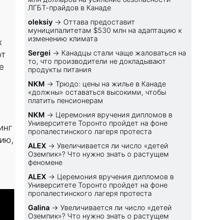
ЛГБТ-прайдов в Канаде
oleksiy
→
Оттава предоставит
муниципалитетам $530 млн на адаптацию к
изменению климата
х
Sеrgei
→
Канадцы стали чаще жаловаться на
ют
то, что производители не докладывают
е
продукты питания
NKM
→
Трюдо: цены на жилье в Канаде
«должны» оставаться высокими, чтобы
платить пенсионерам
NKM
→
Церемония вручения дипломов в
Университете Торонто пройдет на фоне
инг
пропалестинского лагеря протеста
цию,
ALEX
→
Увеличивается ли число «детей
Оземпик»? Что нужно знать о растущем
феномене
ALEX
→
Церемония вручения дипломов в
Университете Торонто пройдет на фоне
пропалестинского лагеря протеста
Galina
→
Увеличивается ли число «детей
Оземпик»? Что нужно знать о растущем