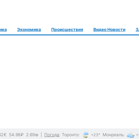
ика
Экономика
Происшествия
Видео Новости
З
62
€
54.98
₽
2.69
₪
|
Погода
:
Торонто
:
Монреаль
:
+23°
+