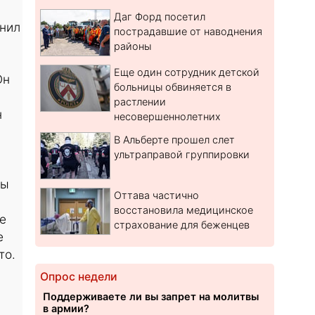
Даг Форд посетил
анил
пострадавшие от наводнения
районы
Еще один сотрудник детской
Он
больницы обвиняется в
растлении
н
несовершеннолетних
В Альберте прошел слет
ультраправой группировки
ты
Оттава частично
восстановила медицинское
е
страхование для беженцев
е
то.
Опрос недели
Поддерживаете ли вы запрет на молитвы
в армии?