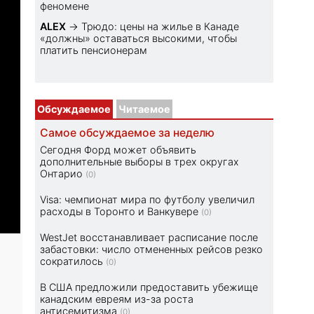
феномене
ALEX
→
Трюдо: цены на жилье в Канаде
«должны» оставаться высокими, чтобы
платить пенсионерам
Обсуждаемое
Читаемое
Самое обсуждаемое за неделю
Сегодня Форд может объявить
дополнительные выборы в трех округах
Онтарио
(0)
Visa: чемпионат мира по футболу увеличил
расходы в Торонто и Ванкувере
(0)
WestJet восстанавливает расписание после
забастовки: число отмененных рейсов резко
сократилось
(0)
а
В США предложили предоставить убежище
канадским евреям из-за роста
антисемитизма
(0)