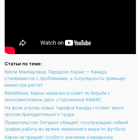
Статьи по теме:
Келли Макпарланд: Парадокс Карни — Канада
сталкивается с проблемами, а популярность премьер-
министра растет
RebelNews: Карни назначил в совет по борьбе с
антисемитизмом двух сторонников ХАМАС
На фоне угрозы новых тарифов Канада готовит закон
против принудительного труда
Правительство Онтарио обещает госслужащим гибкий
график работы во время чемпионата мира по футболу
Карни не придает особого значения очередному