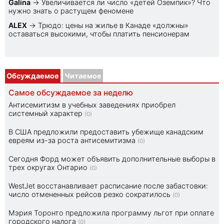
Galina
→
Увеличивается ли число «детей Оземпик»? Что
нужно знать о растущем феномене
ALEX
→
Трюдо: цены на жилье в Канаде «должны»
оставаться высокими, чтобы платить пенсионерам
Обсуждаемое
Читаемое
Самое обсуждаемое за неделю
Антисемитизм в учебных заведениях приобрел
системный характер
(0)
В США предложили предоставить убежище канадским
евреям из-за роста антисемитизма
(0)
Сегодня Форд может объявить дополнительные выборы в
трех округах Онтарио
(0)
WestJet восстанавливает расписание после забастовки:
число отмененных рейсов резко сократилось
(0)
Мэрия Торонто предложила программу льгот при оплате
городского налога
(0)