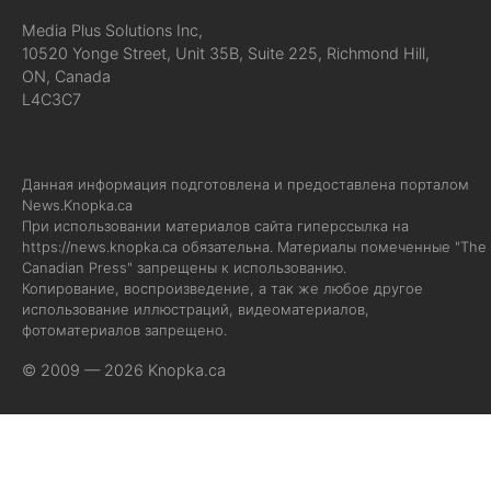
Media Plus Solutions Inc,
10520 Yonge Street, Unit 35B, Suite 225, Richmond Hill,
ON, Canada
L4C3C7
Данная информация подготовлена и предоставлена порталом
News.Knopka.ca
При использовании материалов сайта гиперссылка на
https://news.knopka.ca
обязательна. Материалы помеченные "The
Canadian Press" запрещены к использованию.
Копирование, воспроизведение, а так же любое другое
использование иллюстраций, видеоматериалов,
фотоматериалов запрещено.
© 2009 — 2026 Knopka.ca