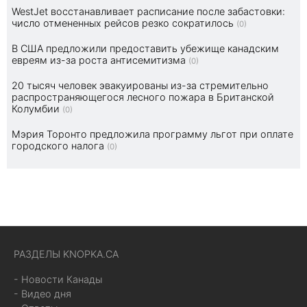
WestJet восстанавливает расписание после забастовки:
число отмененных рейсов резко сократилось
(0)
В США предложили предоставить убежище канадским
евреям из-за роста антисемитизма
(0)
20 тысяч человек эвакуированы из-за стремительно
распространяющегося лесного пожара в Британской
Колумбии
(0)
Мэрия Торонто предложила программу льгот при оплате
городского налога
(0)
РАЗДЕЛЫ KNOPKA.CA
- Новости Канады
- Видео дня