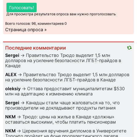
Голосовать!
Для просмотра результатов опроса вам нужно проголосовать
Всего голосов: 96, комментариев 0
Страница опроса »
Последние комментарии
Sеrgei
→
Правительство Трюдо выделит 1,5 млн
долларов на усиление безопасности ЛГБТ-прайдов в
Канаде
ALEX
→
Правительство Трюдо выделит 1,5 млн долларов
на усиление безопасности ЛГБТ-прайдов в Канаде
oleksiy
→
Оттава предоставит муниципалитетам $530
млн на адаптацию к изменению климата
Sеrgei
→
Канадцы стали чаще жаловаться на то, что
производители не докладывают продукты питания
NKM
→
Трюдо: цены на жилье в Канаде «должны»
оставаться высокими, чтобы платить пенсионерам
NKM
→
Церемония вручения дипломов в Университете
Торонто пройдет на фоне пропалестинского лагеря