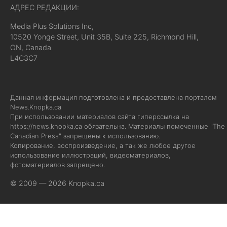
АДРЕС РЕДАКЦИИ:
Media Plus Solutions Inc,
10520 Yonge Street, Unit 35B, Suite 225, Richmond Hill,
ON, Canada
L4C3C7
Данная информация подготовлена и предоставлена порталом
News.Knopka.ca
При использовании материалов сайта гиперссылка на
https://news.knopka.ca
обязательна. Материалы помеченные "The
Canadian Press" запрещены к использованию.
Копирование, воспроизведение, а так же любое другое
использование иллюстраций, видеоматериалов,
фотоматериалов запрещено.
© 2009 — 2026 Knopka.ca