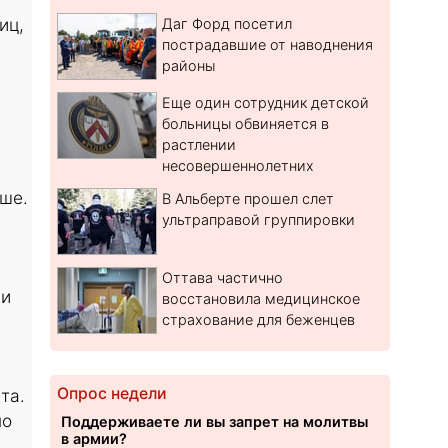
иц,
Даг Форд посетил
пострадавшие от наводнения
районы
Еще один сотрудник детской
больницы обвиняется в
растлении
несовершеннолетних
ше.
В Альберте прошел слет
ультраправой группировки
Оттава частично
 и
восстановила медицинское
страхование для беженцев
Опрос недели
та.
но
Поддерживаете ли вы запрет на молитвы
в армии?