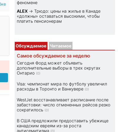
феномене
бке
ALEX
→
Трюдо: цены на жилье в Канаде
«должны» оставаться высокими, чтобы
платить пенсионерам
Обсуждаемое
Читаемое
Самое обсуждаемое за неделю
Сегодня Форд может объявить
дополнительные выборы в трех округах
Онтарио
(0)
Visa: чемпионат мира по футболу увеличил
расходы в Торонто и Ванкувере
(0)
WestJet восстанавливает расписание после
забастовки: число отмененных рейсов резко
сократилось
(0)
В США предложили предоставить убежище
канадским евреям из-за роста
антисемитизма
(0)