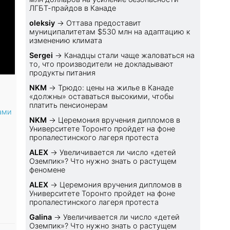
ЛГБТ-прайдов в Канаде
oleksiy
→
Оттава предоставит
муниципалитетам $530 млн на адаптацию к
изменению климата
Sеrgei
→
Канадцы стали чаще жаловаться на
то, что производители не докладывают
продукты питания
NKM
→
Трюдо: цены на жилье в Канаде
«должны» оставаться высокими, чтобы
платить пенсионерам
ами
NKM
→
Церемония вручения дипломов в
Университете Торонто пройдет на фоне
пропалестинского лагеря протеста
ALEX
→
Увеличивается ли число «детей
Оземпик»? Что нужно знать о растущем
феномене
ALEX
→
Церемония вручения дипломов в
Университете Торонто пройдет на фоне
пропалестинского лагеря протеста
Galina
→
Увеличивается ли число «детей
Оземпик»? Что нужно знать о растущем