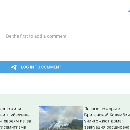
:
редложили
Лесные пожары в
авить убежище
Британской Колумбии
м евреям из-за
уничтожают дома:
тисемитизма
эвакуация расширена