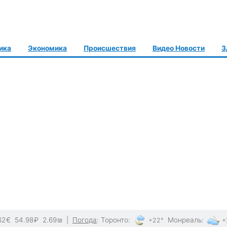
ика
Экономика
Происшествия
Видео Новости
З
62
€
54.98
₽
2.69
₪
|
Погода
:
Торонто
:
Монреаль
:
+22°
+