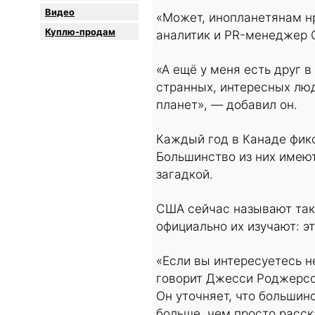
Видео
«Может, инопланетянам н
Куплю-продам
аналитик и PR-менеджер C
«А ещё у меня есть друг в
странных, интересных люд
планет», — добавил он.
Каждый год в Канаде фик
Большинство из них имеют
загадкой.
США сейчас называют так
официально их изучают: э
«Если вы интересуетесь н
говорит Джесси Роджерсо
Он уточняет, что большин
больше, чем просто расск