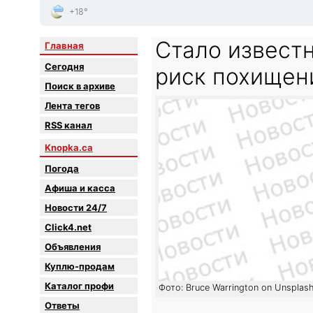
+18°
Стало известн
Главная
Сегодня
риск похищен
Поиск в архиве
Лента тегов
RSS канал
Knopka.ca
Погода
Афиша и касса
Новости 24/7
Click4.net
Объявления
Куплю-продам
Каталог профи
Фото: Bruce Warrington on Unsplas
Oтветы