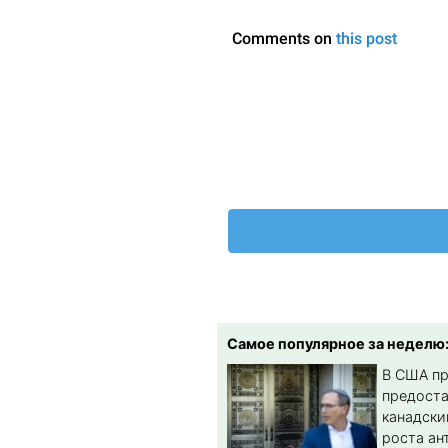
Самое популярное за неделю
В США п
предост
канадски
роста ан