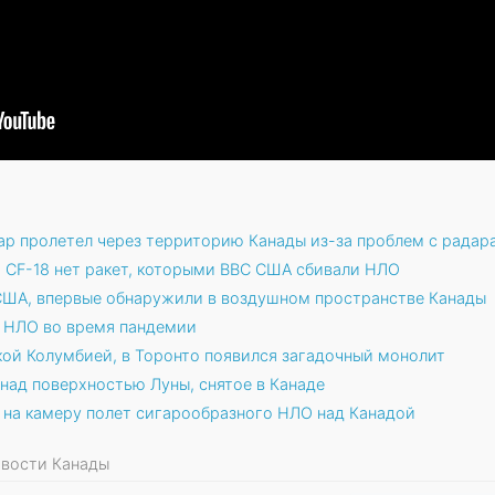
ар пролетел через территорию Канады из-за проблем с радар
х CF-18 нет ракет, которыми ВВС США сбивали НЛО
 США, впервые обнаружили в воздушном пространстве Канады
е НЛО во время пандемии
кой Колумбией, в Торонто появился загадочный монолит
над поверхностью Луны, снятое в Канаде
 на камеру полет сигарообразного НЛО над Канадой
Новости Канады