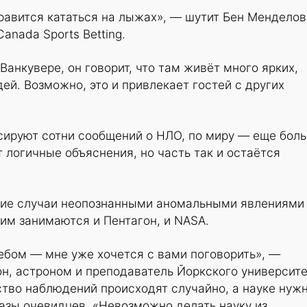
равится кататься на лыжах», — шутит Бен Менделов
anada Sports Betting.
 Ванкувере, он говорит, что там живёт много ярких,
ей. Возможно, это и привлекает гостей с других
сируют сотни сообщений о НЛО, по миру — еще боль
 логичные объяснения, но часть так и остаётся
ие случаи неопознанными аномальными явлениями
тим занимаются и Пентагон, и NASA.
ебом — мне уже хочется с вами поговорить», —
н, астроном и преподаватель Йоркского университе
ство наблюдений происходят случайно, а науке нуж
азы очевидцев. «Невозможно делать науку из