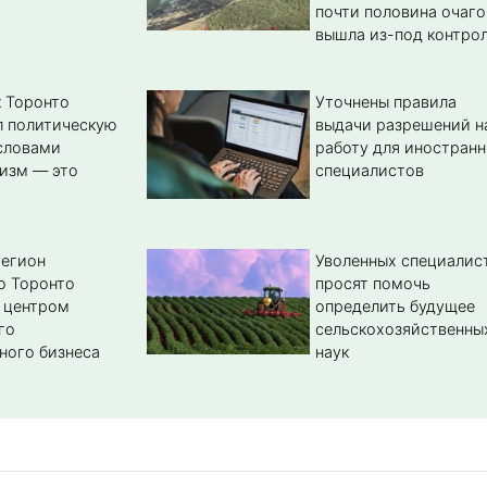
почти половина очаго
вышла из-под контро
 Торонто
Уточнены правила
л политическую
выдачи разрешений н
словами
работу для иностран
изм — это
специалистов
регион
Уволенных специалис
о Торонто
просят помочь
 центром
определить будущее
го
сельскохозяйственны
ного бизнеса
наук