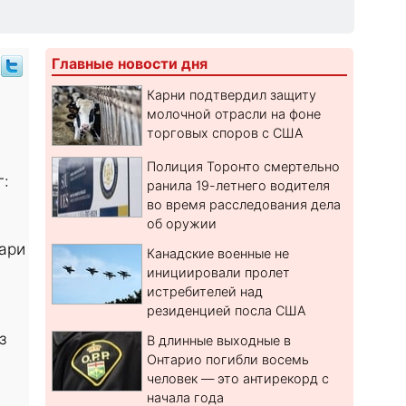
Главные новости дня
Карни подтвердил защиту
молочной отрасли на фоне
торговых споров с США
Полиция Торонто смертельно
г:
ранила 19-летнего водителя
во время расследования дела
об оружии
ари
Канадские военные не
инициировали пролет
истребителей над
резиденцией посла США
з
В длинные выходные в
Онтарио погибли восемь
человек — это антирекорд с
начала года