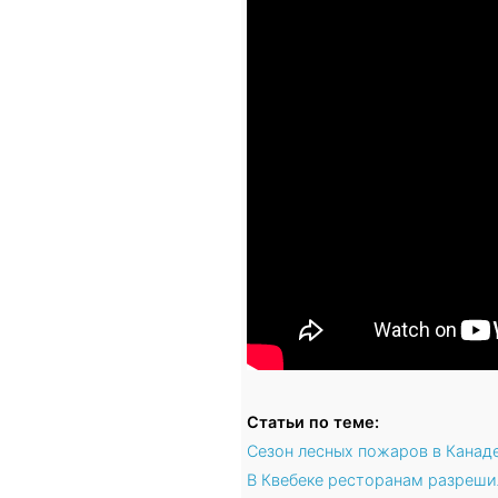
Статьи по теме:
Сезон лесных пожаров в Канад
В Квебеке ресторанам разрешил