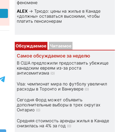
феномене
ALEX
→
Трюдо: цены на жилье в Канаде
«должны» оставаться высокими, чтобы
платить пенсионерам
Обсуждаемое
Читаемое
Самое обсуждаемое за неделю
В США предложили предоставить убежище
канадским евреям из-за роста
антисемитизма
(0)
Visa: чемпионат мира по футболу увеличил
расходы в Торонто и Ванкувере
(0)
Сегодня Форд может объявить
дополнительные выборы в трех округах
Онтарио
(0)
Средняя стоимость аренды жилья в Канаде
снизилась на 4% за год
(0)