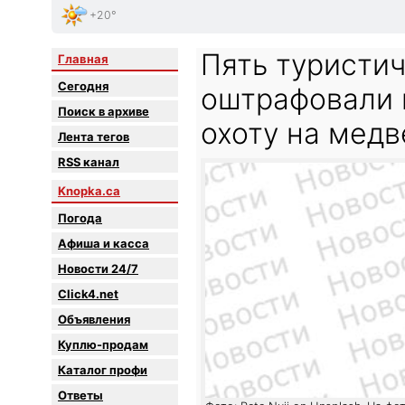
+20°
Пять туристич
Главная
Сегодня
оштрафовали 
Поиск в архиве
охоту на мед
Лента тегов
RSS канал
Knopka.ca
Погода
Афиша и касса
Новости 24/7
Click4.net
Объявления
Куплю-продам
Каталог профи
Oтветы