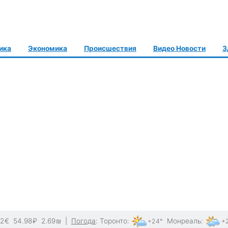
ика
Экономика
Происшествия
Видео Новости
З
62
€
54.98
₽
2.69
₪
|
Погода
:
Торонто
:
Монреаль
:
+24°
+