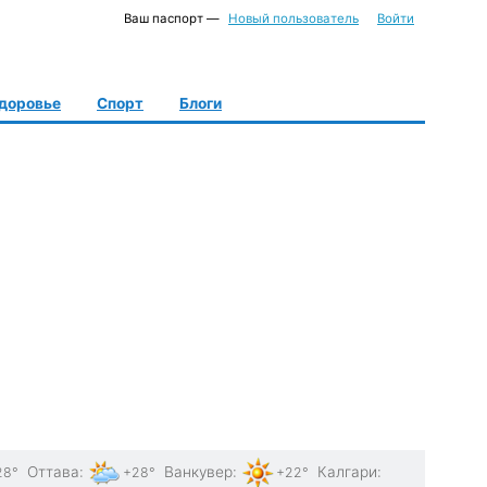
Ваш паспорт —
Новый пользователь
Войти
доровье
Спорт
Блоги
Оттава
:
Ванкувер
:
Калгари
:
28°
+28°
+22°