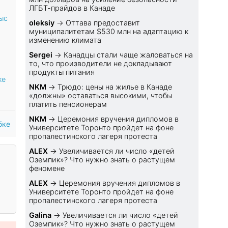
ЛГБТ-прайдов в Канаде
ыс
oleksiy
→
Оттава предоставит
муниципалитетам $530 млн на адаптацию к
изменению климата
Sеrgei
→
Канадцы стали чаще жаловаться на
то, что производители не докладывают
продукты питания
ке
NKM
→
Трюдо: цены на жилье в Канаде
«должны» оставаться высокими, чтобы
платить пенсионерам
NKM
→
Церемония вручения дипломов в
бке
Университете Торонто пройдет на фоне
пропалестинского лагеря протеста
ALEX
→
Увеличивается ли число «детей
Оземпик»? Что нужно знать о растущем
феномене
ALEX
→
Церемония вручения дипломов в
Университете Торонто пройдет на фоне
пропалестинского лагеря протеста
Galina
→
Увеличивается ли число «детей
Оземпик»? Что нужно знать о растущем