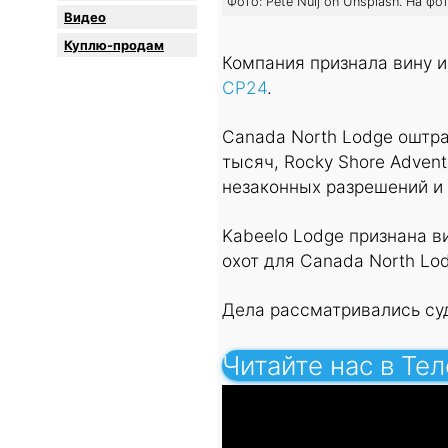
Фото: Pete Nuij on Unsplash. На ф
Видео
Куплю-продам
Компания признала вину и
CP24
.
Canada North Lodge оштра
тысяч, Rocky Shore Advent
незаконных разрешений и 
Kabeelo Lodge признана в
охот для Canada North Lo
Дела рассматривались суд
Читайте нас в Те