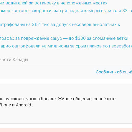
чи водителей за остановку в неположенных местах
амер контроля скорости: за три недели камеры выписали 32 т
штрафованы на $151 тыс за допуск несовершеннолетних к
трафах за повреждение сакур — до $300 за сломанные ветки
тарио оштрафовали на миллионы за срыв планов по переработ
овости Канады
Сообщить об оши
для русскоязычных в Канаде. Живое общение, серьёзные
hone и Android.