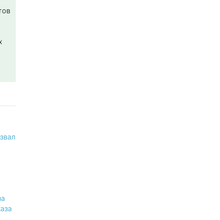
тов
х
звал
на
аза