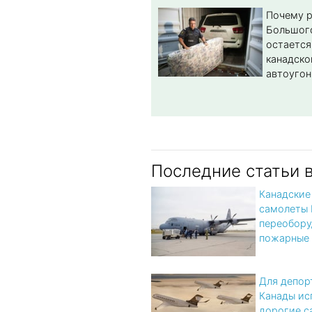
Почему 
Большог
остается
канадско
автоугон
Последние статьи 
Канадские
самолеты 
переобору
пожарные
Для депор
Канады ис
дорогие с