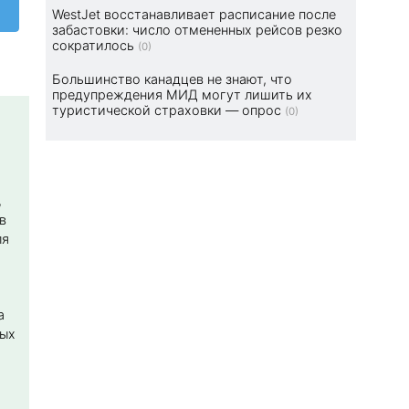
WestJet восстанавливает расписание после
забастовки: число отмененных рейсов резко
сократилось
(0)
Большинство канадцев не знают, что
предупреждения МИД могут лишить их
туристической страховки — опрос
(0)
,
в
ля
а
ных