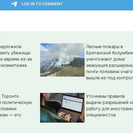
:
редложили
Лесные пожары в
авить убежище
Британской Колумбии
м евреям из-за
уничтожают дома:
тисемитизма
эвакуация расширена
почти половина очаго
вышла из-под контро
 Торонто
Уточнены правила
л политическую
выдачи разрешений н
словами
работу для иностран
изм — это
специалистов