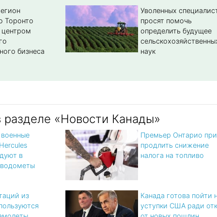
регион
Уволенных специалис
о Торонто
просят помочь
 центром
определить будущее
го
сельскохозяйственны
ного бизнеса
наук
в разделе «Новости Канады»
 военные
Премьер Онтарио при
Hercules
продлить снижение
дуют в
налога на топливо
 водометы
таций из
Канада готова пойти 
пользуются
уступки США ради отк
амолеты
от новых пошлин