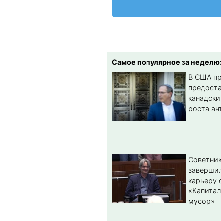
Самое популярное за неделю
В США п
предост
канадски
роста ан
Советник
заверши
карьеру 
«Капитал
мусор»