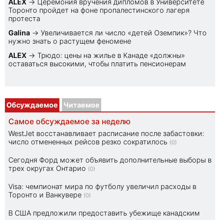
ALEX
→
Церемония вручения дипломов в Университете
Торонто пройдет на фоне пропалестинского лагеря
протеста
Galina
→
Увеличивается ли число «детей Оземпик»? Что
нужно знать о растущем феномене
ALEX
→
Трюдо: цены на жилье в Канаде «должны»
оставаться высокими, чтобы платить пенсионерам
Обсуждаемое
Читаемое
Самое обсуждаемое за неделю
WestJet восстанавливает расписание после забастовки:
число отмененных рейсов резко сократилось
(0)
Сегодня Форд может объявить дополнительные выборы в
трех округах Онтарио
(0)
Visa: чемпионат мира по футболу увеличил расходы в
Торонто и Ванкувере
(0)
В США предложили предоставить убежище канадским