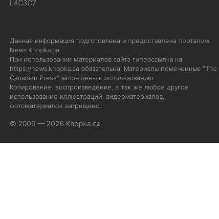
L4C3C7
Данная информация подготовлена и предоставлена порталом
News.Knopka.ca
При использовании материалов сайта гиперссылка на
https://news.knopka.ca
обязательна. Материалы помеченные "The
Canadian Press" запрещены к использованию.
Копирование, воспроизведение, а так же любое другое
использование иллюстраций, видеоматериалов,
фотоматериалов запрещено.
© 2009 — 2026 Knopka.ca