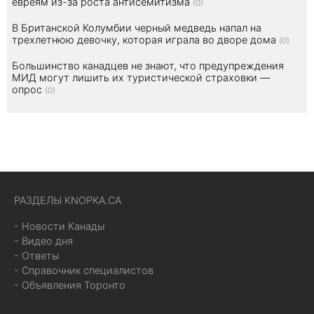
евреям из-за роста антисемитизма
(0)
В Британской Колумбии черный медведь напал на
трехлетнюю девочку, которая играла во дворе дома
(0)
Большинство канадцев не знают, что предупреждения
МИД могут лишить их туристической страховки —
опрос
(0)
РАЗДЕЛЫ KNOPKA.CA
- Новости Канады
- Видео дня
- Ответы
- Справочник специалистов
- Объявления Торонто