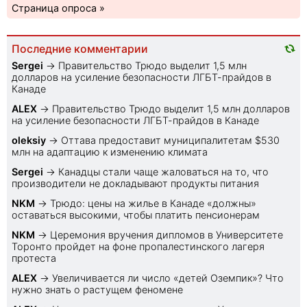
Страница опроса »
Последние комментарии
Sеrgei
→
Правительство Трюдо выделит 1,5 млн
долларов на усиление безопасности ЛГБТ-прайдов в
Канаде
ALEX
→
Правительство Трюдо выделит 1,5 млн долларов
на усиление безопасности ЛГБТ-прайдов в Канаде
oleksiy
→
Оттава предоставит муниципалитетам $530
млн на адаптацию к изменению климата
Sеrgei
→
Канадцы стали чаще жаловаться на то, что
производители не докладывают продукты питания
NKM
→
Трюдо: цены на жилье в Канаде «должны»
оставаться высокими, чтобы платить пенсионерам
NKM
→
Церемония вручения дипломов в Университете
Торонто пройдет на фоне пропалестинского лагеря
протеста
ALEX
→
Увеличивается ли число «детей Оземпик»? Что
нужно знать о растущем феномене