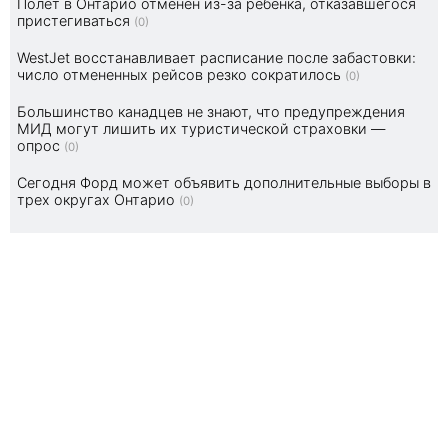
Полет в Онтарио отменен из-за ребенка, отказавшегося
пристегиваться
(0)
WestJet восстанавливает расписание после забастовки:
число отмененных рейсов резко сократилось
(0)
Большинство канадцев не знают, что предупреждения
МИД могут лишить их туристической страховки —
опрос
(0)
Сегодня Форд может объявить дополнительные выборы в
трех округах Онтарио
(0)
РАЗДЕЛЫ KNOPKA.CA
- Новости Канады
- Видео дня
- Ответы