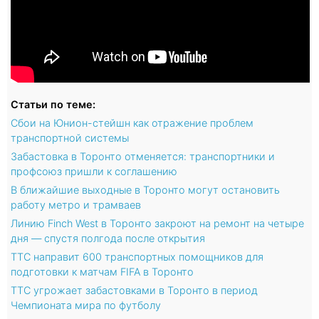
Статьи по теме:
Сбои на Юнион-стейшн как отражение проблем
транспортной системы
Забастовка в Торонто отменяется: транспортники и
профсоюз пришли к соглашению
В ближайшие выходные в Торонто могут остановить
работу метро и трамваев
Линию Finch West в Торонто закроют на ремонт на четыре
дня — спустя полгода после открытия
TTC направит 600 транспортных помощников для
подготовки к матчам FIFA в Торонто
TTC угрожает забастовками в Торонто в период
Чемпионата мира по футболу