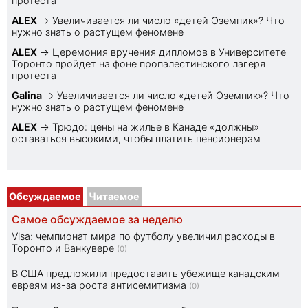
протеста
ALEX
→
Увеличивается ли число «детей Оземпик»? Что
нужно знать о растущем феномене
ALEX
→
Церемония вручения дипломов в Университете
Торонто пройдет на фоне пропалестинского лагеря
протеста
Galina
→
Увеличивается ли число «детей Оземпик»? Что
нужно знать о растущем феномене
ALEX
→
Трюдо: цены на жилье в Канаде «должны»
оставаться высокими, чтобы платить пенсионерам
Обсуждаемое
Читаемое
Самое обсуждаемое за неделю
Visa: чемпионат мира по футболу увеличил расходы в
Торонто и Ванкувере
(0)
В США предложили предоставить убежище канадским
евреям из-за роста антисемитизма
(0)