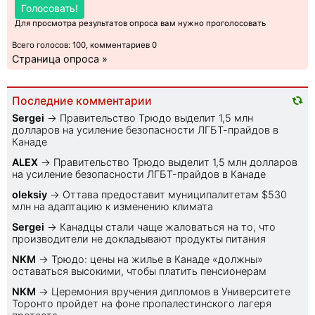
Голосовать!
Для просмотра результатов опроса вам нужно проголосовать
Всего голосов: 100, комментариев 0
Страница опроса »
Последние комментарии
Sеrgei
→
Правительство Трюдо выделит 1,5 млн
долларов на усиление безопасности ЛГБТ-прайдов в
Канаде
ALEX
→
Правительство Трюдо выделит 1,5 млн долларов
на усиление безопасности ЛГБТ-прайдов в Канаде
oleksiy
→
Оттава предоставит муниципалитетам $530
млн на адаптацию к изменению климата
Sеrgei
→
Канадцы стали чаще жаловаться на то, что
производители не докладывают продукты питания
NKM
→
Трюдо: цены на жилье в Канаде «должны»
оставаться высокими, чтобы платить пенсионерам
NKM
→
Церемония вручения дипломов в Университете
Торонто пройдет на фоне пропалестинского лагеря