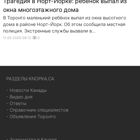
Трагедия в Норт-Йорке: ребёнок выпал из
окна многоэтажного дома
В Торонто маленький ребёнок выпал из окна высотного
дома в районе Норт-Йорк. Об этом сообщила местная
полиция. Экстренные службы вызвали в...
11.05.2026 09:12
0
РАЗДЕЛЫ KNOPKA.CA
- Новости Канады
- Видео дня
- Ответы
- Справочник специалистов
- Объявления Торонто
- Знакомства в Канаде