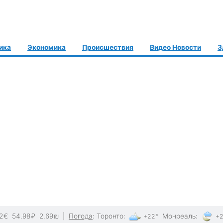
ика
Экономика
Происшествия
Видео Новости
З
2
€
54.98
₽
2.69
₪
|
Погода
:
Торонто
:
Монреаль
:
+22°
+2