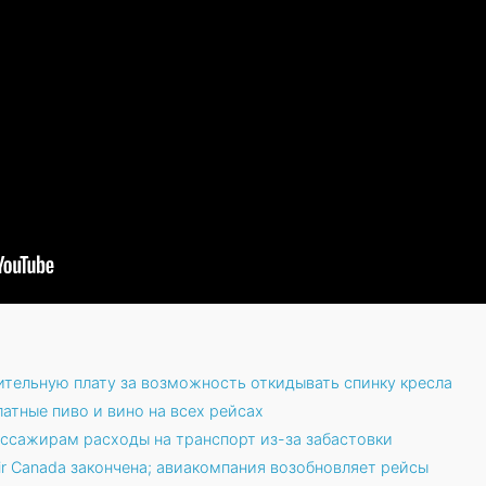
ительную плату за возможность откидывать спинку кресла
латные пиво и вино на всех рейсах
ассажирам расходы на транспорт из-за забастовки
r Canada закончена; авиакомпания возобновляет рейсы