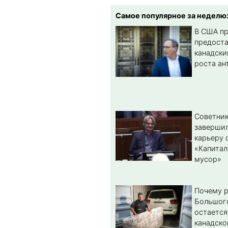
Самое популярное за неделю
В США п
предост
канадски
роста ан
Советник
заверши
карьеру 
«Капитал
мусор»
Почему 
Большог
остается
канадско