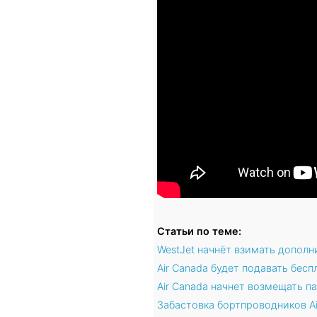
Статьи по теме:
WestJet начнёт взимать дополн
Air Canada будет подавать бесп
Air Canada начнет возмещать п
Забастовка бортпроводников Ai