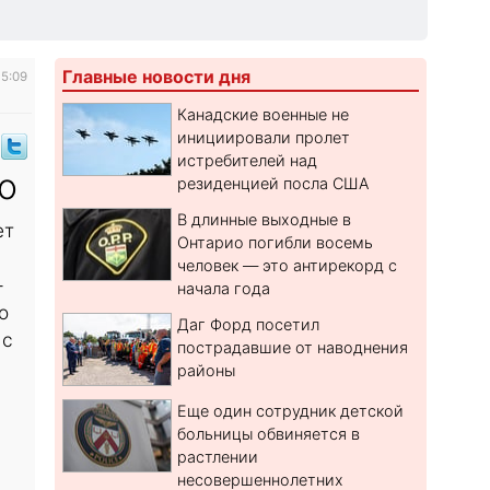
Главные новости дня
15:09
Канадские военные не
инициировали пролет
истребителей над
о
резиденцией посла США
В длинные выходные в
ет
Онтарио погибли восемь
человек — это антирекорд с
-
начала года
о
Даг Форд посетил
 с
пострадавшие от наводнения
районы
Еще один сотрудник детской
больницы обвиняется в
растлении
несовершеннолетних