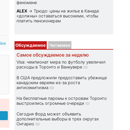
феномене
ALEX
→
Трюдо: цены на жилье в Канаде
«должны» оставаться высокими, чтобы
платить пенсионерам
бке
Обсуждаемое
Читаемое
Самое обсуждаемое за неделю
Visa: чемпионат мира по футболу увеличил
расходы в Торонто и Ванкувере
(0)
В США предложили предоставить убежище
канадским евреям из-за роста
антисемитизма
(0)
На бесплатные паромы к островам Торонто
выстроились огромные очереди
(0)
Сегодня Форд может объявить
дополнительные выборы в трех округах
Онтарио
(0)