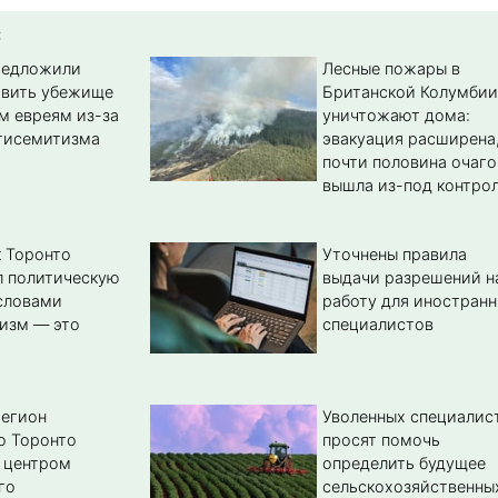
:
редложили
Лесные пожары в
авить убежище
Британской Колумбии
м евреям из-за
уничтожают дома:
тисемитизма
эвакуация расширена
почти половина очаго
вышла из-под контро
 Торонто
Уточнены правила
л политическую
выдачи разрешений н
словами
работу для иностран
изм — это
специалистов
регион
Уволенных специалис
о Торонто
просят помочь
 центром
определить будущее
го
сельскохозяйственны