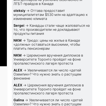
ЛГБТ-прайдов в Канаде
oleksiy
→
Оттава предоставит
муниципалитетам $530 млн на адаптацию к
изменению климата
Sеrgei
→
Канадцы стали чаще жаловаться на
то, что производители не докладывают
продукты питания
NKM
→
Трюдо: цены на жилье в Канаде
«должны» оставаться высокими, чтобы
платить пенсионерам
NKM
→
Церемония вручения дипломов в
Университете Торонто пройдет на фоне
пропалестинского лагеря протеста
ALEX
→
Увеличивается ли число «детей
Оземпик»? Что нужно знать о растущем
феномене
ALEX
→
Церемония вручения дипломов в
Университете Торонто пройдет на фоне
пропалестинского лагеря протеста
Galina
→
Увеличивается ли число «детей
Оземпик»? Что нужно знать о растущем