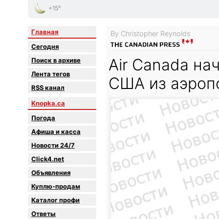
+15°
Главная
By Christopher Reynolds
Сегодня
Air Canada на
Поиск в архиве
Лента тегов
США из аэроп
RSS канал
Knopka.ca
Погода
Афиша и касса
Новости 24/7
Click4.net
Объявления
Куплю-продам
Каталог профи
Oтветы