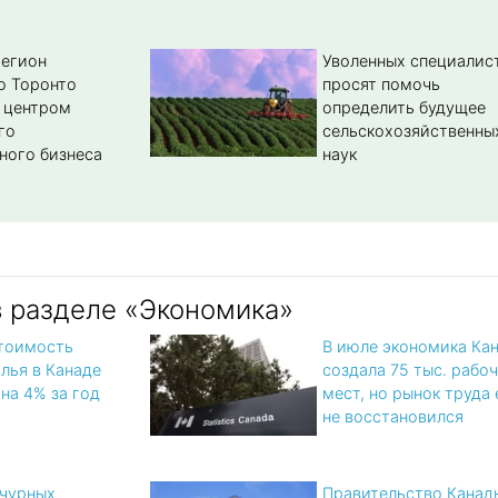
регион
Уволенных специалис
о Торонто
просят помочь
 центром
определить будущее
го
сельскохозяйственны
ного бизнеса
наук
в разделе «Экономика»
тоимость
В июле экономика Ка
лья в Канаде
создала 75 тыс. рабо
на 4% за год
мест, но рынок труда
не восстановился
чурных
Правительство Канад