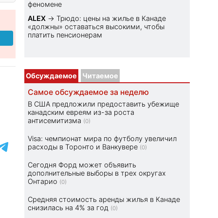
феномене
ALEX
→
Трюдо: цены на жилье в Канаде
«должны» оставаться высокими, чтобы
платить пенсионерам
Обсуждаемое
Читаемое
Самое обсуждаемое за неделю
В США предложили предоставить убежище
канадским евреям из-за роста
антисемитизма
(0)
Visa: чемпионат мира по футболу увеличил
расходы в Торонто и Ванкувере
(0)
Сегодня Форд может объявить
дополнительные выборы в трех округах
Онтарио
(0)
Средняя стоимость аренды жилья в Канаде
снизилась на 4% за год
(0)