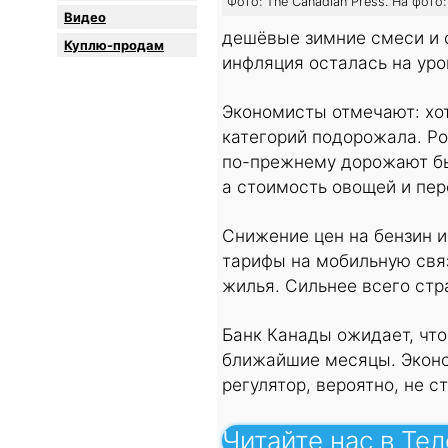
Фото: The Canadian Press. На фото
Видео
дешёвые зимние смеси и 
Куплю-продам
инфляция осталась на уро
Экономисты отмечают: хот
категорий подорожала. Ро
по-прежнему дорожают бы
а стоимость овощей и пе
Снижение цен на бензин 
тарифы на мобильную связ
жилья. Сильнее всего стр
Банк Канады ожидает, что
ближайшие месяцы. Эконо
регулятор, вероятно, не с
Читайте нас в Те