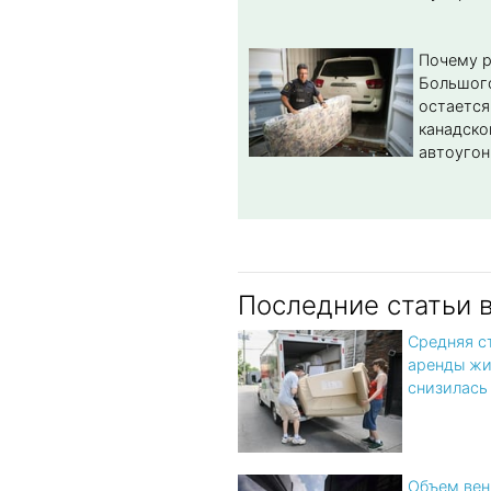
Почему 
Большог
остается
канадско
автоугон
Последние статьи 
Средняя с
аренды жи
снизилась 
Объем вен