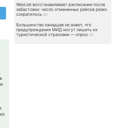
WestJet восстанавливает расписание после
забастовки: число отмененных рейсов резко
сократилось
(0)
Большинство канадцев не знают, что
предупреждения МИД могут лишить их
туристической страховки — опрос
(0)
,
в
ля
а
ных