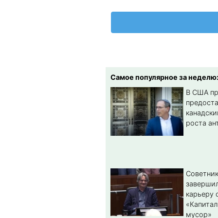
Самое популярное за неделю
В США п
предост
канадски
роста ан
Советник
заверши
карьеру 
«Капитал
мусор»