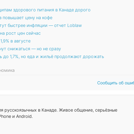
ципам здорового питания в Канаде дорого
да повышает цену на кофе
стут быстрее инфляции — отчет Loblaw
 на рост цен сейчас
1,9% в августе
нут снижаться — но не сразу
ь до 1,7%, но еда и жильё продолжают дорожать
ономика
Сообщить об оши
для русскоязычных в Канаде. Живое общение, серьёзные
hone и Android.