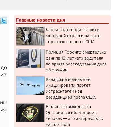
Главные новости дня
Карни подтвердил защиту
молочной отрасли на фоне
торговых споров с США
Полиция Торонто смертельно
ранила 19-летнего водителя
во время расследования дела
 до
об оружии
ние
Канадские военные не
инициировали пролет
истребителей над
резиденцией посла США
ин:
В длинные выходные в
ния
Онтарио погибли восемь
человек — это антирекорд с
начала года