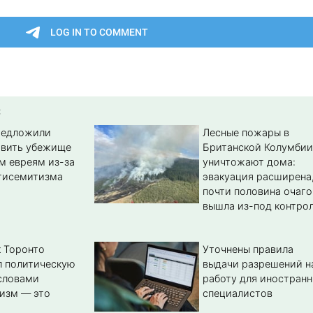
:
редложили
Лесные пожары в
авить убежище
Британской Колумбии
м евреям из-за
уничтожают дома:
тисемитизма
эвакуация расширена
почти половина очаго
вышла из-под контро
 Торонто
Уточнены правила
л политическую
выдачи разрешений н
словами
работу для иностран
изм — это
специалистов