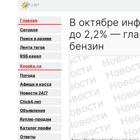
+10°
В октябре инф
Главная
Сегодня
до 2,2% — гла
Поиск в архиве
бензин
Лента тегов
RSS канал
Knopka.ca
Погода
Афиша и касса
Новости 24/7
Click4.net
Объявления
Куплю-продам
Каталог профи
Oтветы