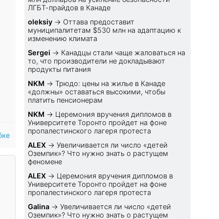
ЛГБТ-прайдов в Канаде
oleksiy
→
Оттава предоставит
муниципалитетам $530 млн на адаптацию к
изменению климата
Sеrgei
→
Канадцы стали чаще жаловаться на
то, что производители не докладывают
продукты питания
NKM
→
Трюдо: цены на жилье в Канаде
«должны» оставаться высокими, чтобы
платить пенсионерам
NKM
→
Церемония вручения дипломов в
Университете Торонто пройдет на фоне
пропалестинского лагеря протеста
бке
ALEX
→
Увеличивается ли число «детей
Оземпик»? Что нужно знать о растущем
феномене
ALEX
→
Церемония вручения дипломов в
Университете Торонто пройдет на фоне
пропалестинского лагеря протеста
Galina
→
Увеличивается ли число «детей
Оземпик»? Что нужно знать о растущем